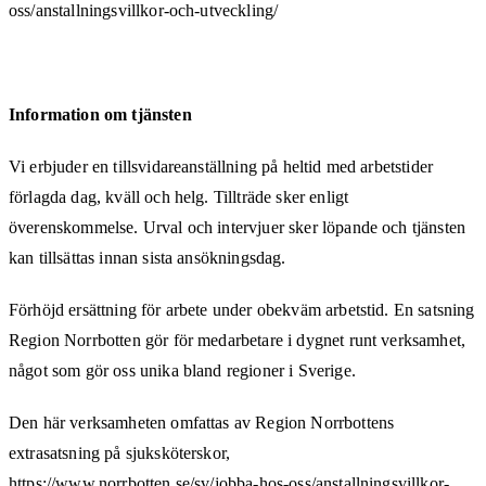
oss/anstallningsvillkor-och-utveckling/
Information om tjänsten
Vi erbjuder en tillsvidareanställning på heltid med arbetstider
förlagda dag, kväll och helg. Tillträde sker enligt
överenskommelse. Urval och intervjuer sker löpande och tjänsten
kan tillsättas innan sista ansökningsdag.
Förhöjd ersättning för arbete under obekväm arbetstid. En satsning
Region Norrbotten gör för medarbetare i dygnet runt verksamhet,
något som gör oss unika bland regioner i Sverige.
Den här verksamheten omfattas av Region Norrbottens
extrasatsning på sjuksköterskor,
https://www.norrbotten.se/sv/jobba-hos-oss/anstallningsvillkor-