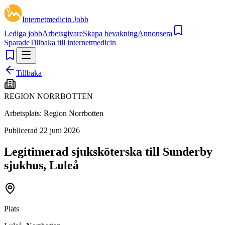
Internetmedicin Jobb
Lediga jobb
Arbetsgivare
Skapa bevakning
Annonsera
Sparade
Tillbaka till internetmedicin
Tillbaka
REGION NORRBOTTEN
Arbetsplats:
Region Norrbotten
Publicerad
22 juni 2026
Legitimerad sjuksköterska till Sunderby
sjukhus, Luleå
Plats