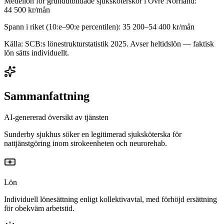
Medellön för
grundutbildade sjuksköterskor
i
Övre Norrland
:
44 500
kr/mån
Spann i riket (10:e–90:e percentilen):
35 200
–
54 400
kr/mån
Källa: SCB:s lönestrukturstatistik
2025
. Avser heltidslön — faktisk
lön sätts individuellt.
Sammanfattning
AI-genererad översikt av tjänsten
Sunderby sjukhus söker en legitimerad sjuksköterska för
nattjänstgöring inom strokeenheten och neurorehab.
Lön
Individuell lönesättning enligt kollektivavtal, med förhöjd ersättning
för obekväm arbetstid.