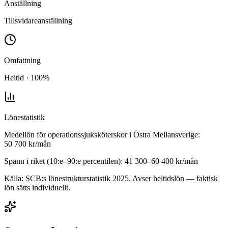
Anställning
Tillsvidareanställning
Omfattning
Heltid · 100%
Lönestatistik
Medellön för
operationssjuksköterskor
i
Östra Mellansverige
:
50 700
kr/mån
Spann i riket (10:e–90:e percentilen):
41 300
–
60 400
kr/mån
Källa: SCB:s lönestrukturstatistik
2025
. Avser heltidslön — faktisk
lön sätts individuellt.