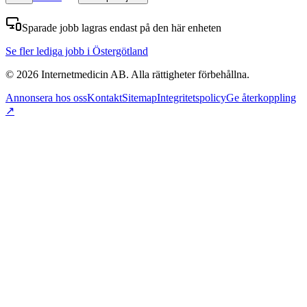
Sparade jobb lagras endast på den här enheten
Se fler lediga jobb
i Östergötland
©
2026
Internetmedicin AB. Alla rättigheter förbehållna.
Annonsera hos oss
Kontakt
Sitemap
Integritetspolicy
Ge återkoppling
↗