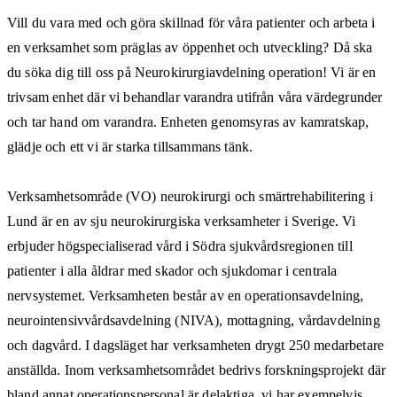
Vill du vara med och göra skillnad för våra patienter och arbeta i
en verksamhet som präglas av öppenhet och utveckling? Då ska
du söka dig till oss på Neurokirurgiavdelning operation! Vi är en
trivsam enhet där vi behandlar varandra utifrån våra värdegrunder
och tar hand om varandra. Enheten genomsyras av kamratskap,
glädje och ett vi är starka tillsammans tänk.
Verksamhetsområde (VO) neurokirurgi och smärtrehabilitering i
Lund är en av sju neurokirurgiska verksamheter i Sverige. Vi
erbjuder högspecialiserad vård i Södra sjukvårdsregionen till
patienter i alla åldrar med skador och sjukdomar i centrala
nervsystemet. Verksamheten består av en operationsavdelning,
neurointensivvårdsavdelning (NIVA), mottagning, vårdavdelning
och dagvård. I dagsläget har verksamheten drygt 250 medarbetare
anställda. Inom verksamhetsområdet bedrivs forskningsprojekt där
bland annat operationspersonal är delaktiga, vi har exempelvis