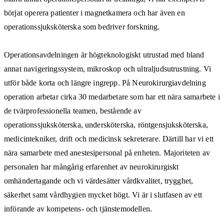
börjat operera patienter i magnetkamera och har även en
operationssjuksköterska som bedriver forskning.
Operationsavdelningen är högteknologiskt utrustad med bland
annat navigeringssystem, mikroskop och ultraljudsutrustning. Vi
utför både korta och längre ingrepp. På Neurokirurgiavdelning
operation arbetar cirka 30 medarbetare som har ett nära samarbete i
de tvärprofessionella teamen, bestående av
operationssjuksköterska, undersköterska, röntgensjuksköterska,
medicintekniker, drift och medicinsk sekreterare. Därtill har vi ett
nära samarbete med anestesipersonal på enheten. Majoriteten av
personalen har mångårig erfarenhet av neurokirurgiskt
omhändertagande och vi värdesätter vårdkvalitet, trygghet,
säkerhet samt vårdhygien mycket högt. Vi är i slutfasen av ett
införande av kompetens- och tjänstemodellen.