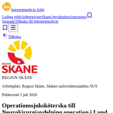
Internetmedicin Jobb
Lediga jobb
Arbetsgivare
Skapa bevakning
Annonsera
Sparade
Tillbaka till internetmedicin
Tillbaka
REGION SKÅNE
Arbetsplats:
Region Skåne, Skånes universitetssjukhus SUS
Publicerad
1 juli 2026
Operationssjuksköterska till
Neurokirurgiavdelning operation i Lund