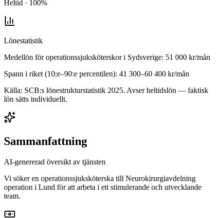
Heltid · 100%
Lönestatistik
Medellön för
operationssjuksköterskor
i
Sydsverige
:
51 000
kr/mån
Spann i riket (10:e–90:e percentilen):
41 300
–
60 400
kr/mån
Källa: SCB:s lönestrukturstatistik
2025
. Avser heltidslön — faktisk
lön sätts individuellt.
Sammanfattning
AI-genererad översikt av tjänsten
Vi söker en operationssjuksköterska till Neurokirurgiavdelning
operation i Lund för att arbeta i ett stimulerande och utvecklande
team.