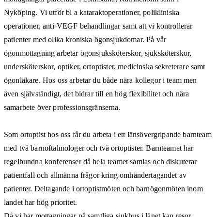
Nyköping. Vi utför bl a kataraktoperationer, polikliniska
operationer, anti-VEGF behandlingar samt att vi kontrollerar
patienter med olika kroniska ögonsjukdomar. På vår
ögonmottagning arbetar ögonsjuksköterskor, sjuksköterskor,
undersköterskor, optiker, ortoptister, medicinska sekreterare samt
ögonläkare. Hos oss arbetar du både nära kollegor i team men
även självständigt, det bidrar till en hög flexibilitet och nära
samarbete över professionsgränserna.
Som ortoptist hos oss får du arbeta i ett länsövergripande barnteam
med två barnoftalmologer och två ortoptister. Barnteamet har
regelbundna konferenser då hela teamet samlas och diskuterar
patientfall och allmänna frågor kring omhändertagandet av
patienter. Deltagande i ortoptistmöten och barnögonmöten inom
landet har hög prioritet.
Då vi har mottagningar på samtliga sjukhus i länet kan resor