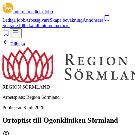
Internetmedicin Jobb
Lediga jobb
Arbetsgivare
Skapa bevakning
Annonsera
Sparade
Tillbaka till internetmedicin
Tillbaka
REGION SÖRMLAND
Arbetsplats:
Region Sörmland
Publicerad
9 juli 2026
Ortoptist till Ögonkliniken Sörmland