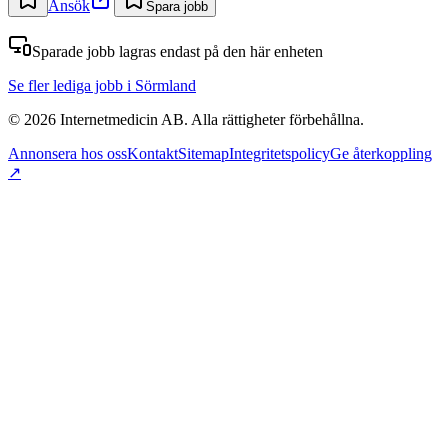
Ansök
Spara jobb
Sparade jobb lagras endast på den här enheten
Se fler lediga jobb
i Sörmland
©
2026
Internetmedicin AB. Alla rättigheter förbehållna.
Annonsera hos oss
Kontakt
Sitemap
Integritetspolicy
Ge återkoppling
↗