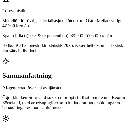
Lönestatistik
Medellön för
övriga specialistsjuksköterskor
i
Östra Mellansverige
:
47 300
kr/mån
Spann i riket (10:e–90:e percentilen):
39 900
–
55 600
kr/mån
Källa: SCB:s lönestrukturstatistik
2025
. Avser heltidslön — faktisk
lön sätts individuellt.
Sammanfattning
AI-genererad översikt av tjänsten
Ögonkliniken Sörmland söker en ortoptist till sitt barnteam i Region
Sörmland, med arbetsuppgifter som inkluderar undersökningar och
behandlingar av ögonsjukdomar.