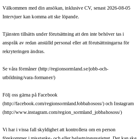
Välkommen med din ansökan, inklusive CV, senast 2026-08-05
Intervjuer kan komma att ske löpande.
Tjänsten tillsätts under förutsättning att den inte behöver tas i
anspråk av redan anställd personal eller att förutsättningarna för
rekryteringen ändras.
Se våra förmåner (http://regionsormland.se/jobb-och-
utbildning/vara-formaner/)
Följ oss gärna på Facebook
(http://facebook.com/regionsormlandJobbahososs/) och Instagram
(http://www.instagram.com/region_sormland_jobbahososs/)
Vi har i vissa fall skyldighet att kontrollera om en person
förekommer i misstanke- och eller belastningsregistret. Det kan ske