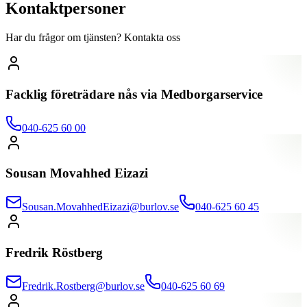
Kontaktpersoner
Har du frågor om tjänsten? Kontakta oss
Facklig företrädare nås via Medborgarservice
040-625 60 00
Sousan Movahhed Eizazi
Sousan.MovahhedEizazi@burlov.se
040-625 60 45
Fredrik Röstberg
Fredrik.Rostberg@burlov.se
040-625 60 69