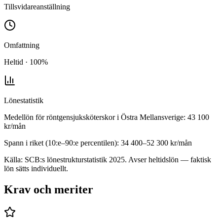
Tillsvidareanställning
Omfattning
Heltid · 100%
Lönestatistik
Medellön för
röntgensjuksköterskor
i
Östra Mellansverige
:
43 100
kr/mån
Spann i riket (10:e–90:e percentilen):
34 400
–
52 300
kr/mån
Källa: SCB:s lönestrukturstatistik
2025
. Avser heltidslön — faktisk
lön sätts individuellt.
Krav och meriter