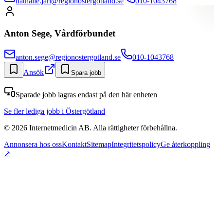
nathalie.jarl@regionostergotland.se
010-1043768
Anton Sege, Vårdförbundet
anton.sege@regionostergotland.se
010-1043768
Ansök
Spara jobb
Sparade jobb lagras endast på den här enheten
Se fler lediga jobb
i Östergötland
©
2026
Internetmedicin AB. Alla rättigheter förbehållna.
Annonsera hos oss
Kontakt
Sitemap
Integritetspolicy
Ge återkoppling
↗