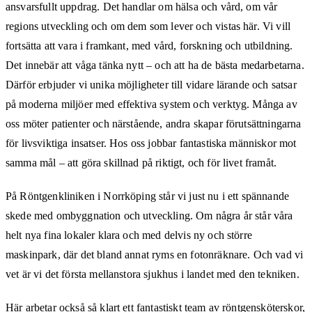
ansvarsfullt uppdrag. Det handlar om hälsa och vård, om vår
regions utveckling och om dem som lever och vistas här. Vi vill
fortsätta att vara i framkant, med vård, forskning och utbildning.
Det innebär att våga tänka nytt – och att ha de bästa medarbetarna.
Därför erbjuder vi unika möjligheter till vidare lärande och satsar
på moderna miljöer med effektiva system och verktyg. Många av
oss möter patienter och närstående, andra skapar förutsättningarna
för livsviktiga insatser. Hos oss jobbar fantastiska människor mot
samma mål – att göra skillnad på riktigt, och för livet framåt.
På Röntgenkliniken i Norrköping står vi just nu i ett spännande
skede med ombyggnation och utveckling. Om några år står våra
helt nya fina lokaler klara och med delvis ny och större
maskinpark, där det bland annat ryms en fotonräknare. Och vad vi
vet är vi det första mellanstora sjukhus i landet med den tekniken.
Här arbetar också så klart ett fantastiskt team av röntgensköterskor,