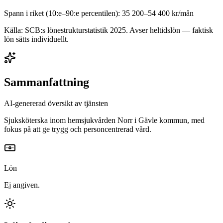
Spann i riket (10:e–90:e percentilen):
35 200
–
54 400
kr/mån
Källa: SCB:s lönestrukturstatistik
2025
. Avser heltidslön — faktisk
lön sätts individuellt.
Sammanfattning
AI-genererad översikt av tjänsten
Sjuksköterska inom hemsjukvården Norr i Gävle kommun, med
fokus på att ge trygg och personcentrerad vård.
Lön
Ej angiven.