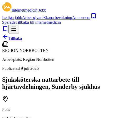
Internetmedicin Jobb
Lediga jobb
Arbetsgivare
Skapa bevakning
Annonsera
Sparade
Tillbaka till internetmedicin
Tillbaka
REGION NORRBOTTEN
Arbetsplats:
Region Norrbotten
Publicerad
9 juli 2026
Sjuksköterska nattarbete till
hjärtavdelningen, Sunderby sjukhus
Plats