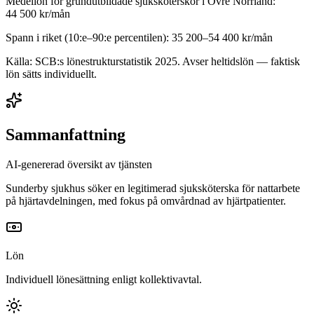
Medellön för
grundutbildade sjuksköterskor
i
Övre Norrland
:
44 500
kr/mån
Spann i riket (10:e–90:e percentilen):
35 200
–
54 400
kr/mån
Källa: SCB:s lönestrukturstatistik
2025
. Avser heltidslön — faktisk
lön sätts individuellt.
Sammanfattning
AI-genererad översikt av tjänsten
Sunderby sjukhus söker en legitimerad sjuksköterska för nattarbete
på hjärtavdelningen, med fokus på omvårdnad av hjärtpatienter.
Lön
Individuell lönesättning enligt kollektivavtal.