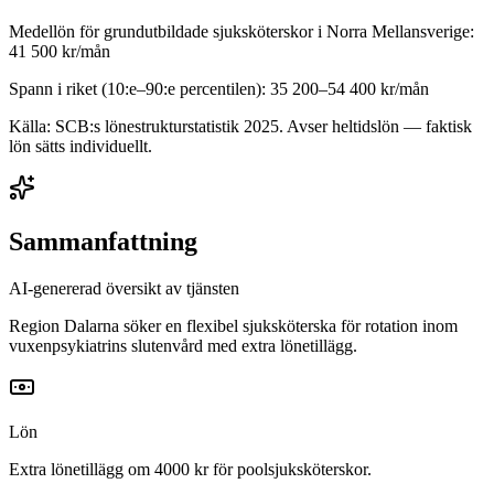
Medellön för
grundutbildade sjuksköterskor
i
Norra Mellansverige
:
41 500
kr/mån
Spann i riket (10:e–90:e percentilen):
35 200
–
54 400
kr/mån
Källa: SCB:s lönestrukturstatistik
2025
. Avser heltidslön — faktisk
lön sätts individuellt.
Sammanfattning
AI-genererad översikt av tjänsten
Region Dalarna söker en flexibel sjuksköterska för rotation inom
vuxenpsykiatrins slutenvård med extra lönetillägg.
Lön
Extra lönetillägg om 4000 kr för poolsjuksköterskor.