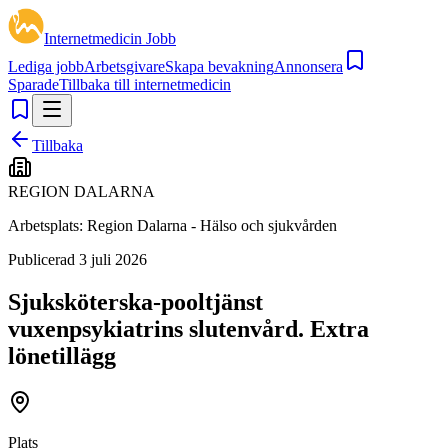
Internetmedicin Jobb
Lediga jobb
Arbetsgivare
Skapa bevakning
Annonsera
Sparade
Tillbaka till internetmedicin
Tillbaka
REGION DALARNA
Arbetsplats:
Region Dalarna - Hälso och sjukvården
Publicerad
3 juli 2026
Sjuksköterska-pooltjänst
vuxenpsykiatrins slutenvård. Extra
lönetillägg
Plats