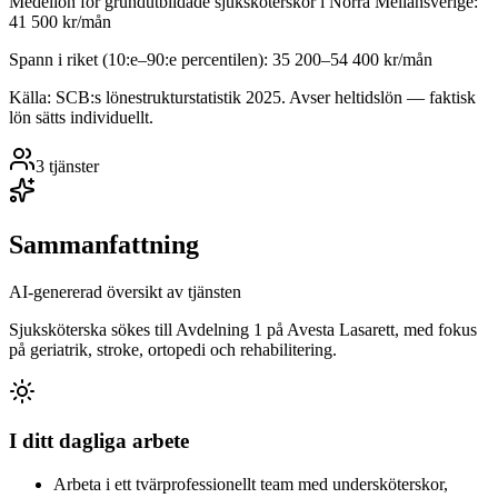
Medellön för
grundutbildade sjuksköterskor
i
Norra Mellansverige
:
41 500
kr/mån
Spann i riket (10:e–90:e percentilen):
35 200
–
54 400
kr/mån
Källa: SCB:s lönestrukturstatistik
2025
. Avser heltidslön — faktisk
lön sätts individuellt.
3
tjänster
Sammanfattning
AI-genererad översikt av tjänsten
Sjuksköterska sökes till Avdelning 1 på Avesta Lasarett, med fokus
på geriatrik, stroke, ortopedi och rehabilitering.
I ditt dagliga arbete
Arbeta i ett tvärprofessionellt team med undersköterskor,