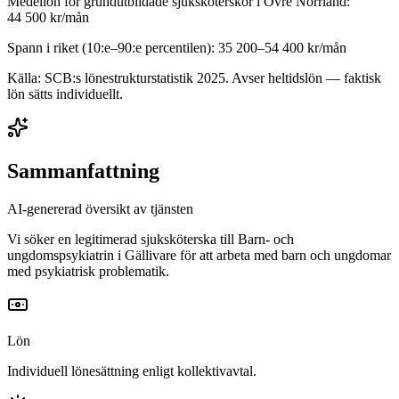
Medellön för
grundutbildade sjuksköterskor
i
Övre Norrland
:
44 500
kr/mån
Spann i riket (10:e–90:e percentilen):
35 200
–
54 400
kr/mån
Källa: SCB:s lönestrukturstatistik
2025
. Avser heltidslön — faktisk
lön sätts individuellt.
Sammanfattning
AI-genererad översikt av tjänsten
Vi söker en legitimerad sjuksköterska till Barn- och
ungdomspsykiatrin i Gällivare för att arbeta med barn och ungdomar
med psykiatrisk problematik.
Lön
Individuell lönesättning enligt kollektivavtal.