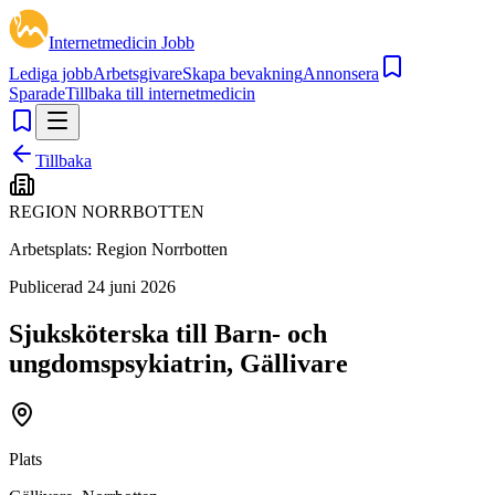
Internetmedicin Jobb
Lediga jobb
Arbetsgivare
Skapa bevakning
Annonsera
Sparade
Tillbaka till internetmedicin
Tillbaka
REGION NORRBOTTEN
Arbetsplats:
Region Norrbotten
Publicerad
24 juni 2026
Sjuksköterska till Barn- och
ungdomspsykiatrin, Gällivare
Plats