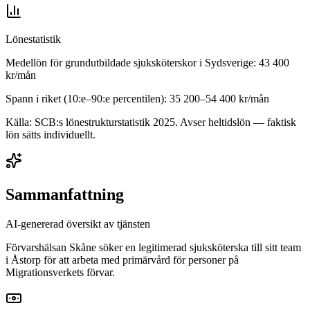
Lönestatistik
Medellön för
grundutbildade sjuksköterskor
i
Sydsverige
:
43 400
kr/mån
Spann i riket (10:e–90:e percentilen):
35 200
–
54 400
kr/mån
Källa: SCB:s lönestrukturstatistik
2025
. Avser heltidslön — faktisk
lön sätts individuellt.
Sammanfattning
AI-genererad översikt av tjänsten
Förvarshälsan Skåne söker en legitimerad sjuksköterska till sitt team
i Åstorp för att arbeta med primärvård för personer på
Migrationsverkets förvar.