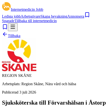
Internetmedicin Jobb
Lediga jobb
Arbetsgivare
Skapa bevakning
Annonsera
Sparade
Tillbaka till internetmedicin
Tillbaka
REGION SKÅNE
Arbetsplats:
Region Skåne, Nära vård och hälsa
Publicerad
3 juli 2026
Sjuksköterska till Förvarshälsan i Åstorp