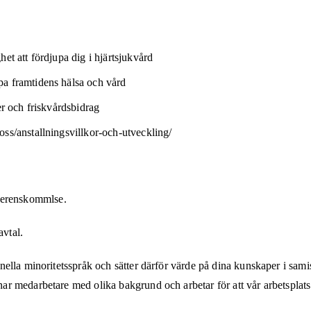
et att fördjupa dig i hjärtsjukvård
pa framtidens hälsa och vård
er och friskvårdsbidrag
oss/anstallningsvillkor-och-utveckling/
 överenskommlse.
avtal.
lla minoritetsspråk och sätter därför värde på dina kunskaper i samisk
medarbetare med olika bakgrund och arbetar för att vår arbetsplats sk