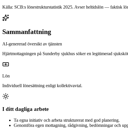
Källa: SCB:s lönestrukturstatistik
2025
. Avser heltidslön — faktisk lön
Sammanfattning
AI-genererad översikt av tjänsten
Hjärtmottagningen på Sunderby sjukhus söker en legitimerad sjuksköte
Lön
Individuell lönesättning enligt kollektivavtal.
I ditt dagliga arbete
Ta egna initiativ och arbeta strukturerat med god planering.
Genomföra egen mottagning, rådgivning, bedömningar och uppf