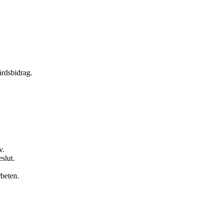
årdsbidrag.
v.
slut.
beten.