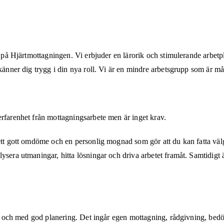
oss på Hjärtmottagningen. Vi erbjuder en lärorik och stimulerande arb
 känner dig trygg i din nya roll. Vi är en mindre arbetsgrupp som är m
erfarenhet från mottagningsarbete men är inget krav.
 ett gott omdöme och en personlig mognad som gör att du kan fatta vä
sera utmaningar, hitta lösningar och driva arbetet framåt. Samtidigt ä
erat och med god planering. Det ingår egen mottagning, rådgivning, be