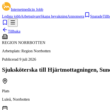
Internetmedicin Jobb
Lediga jobb
Arbetsgivare
Skapa bevakning
Annonsera
Sparade
Tillb
Tillbaka
REGION NORRBOTTEN
Arbetsplats:
Region Norrbotten
Publicerad
9 juli 2026
Sjuksköterska till Hjärtmottagningen, Su
Plats
Luleå, Norrbotten