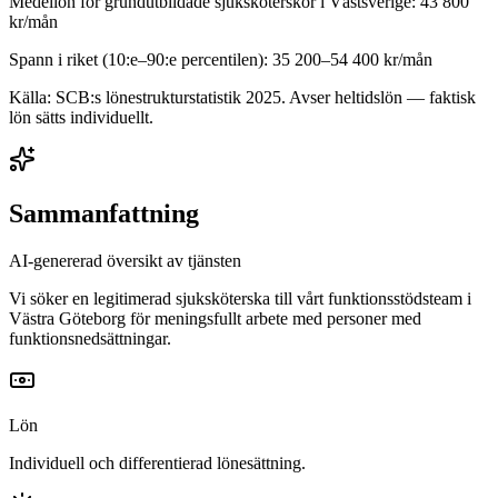
Medellön för
grundutbildade sjuksköterskor
i
Västsverige
:
43 800
kr/mån
Spann i riket (10:e–90:e percentilen):
35 200
–
54 400
kr/mån
Källa: SCB:s lönestrukturstatistik
2025
. Avser heltidslön — faktisk
lön sätts individuellt.
Sammanfattning
AI-genererad översikt av tjänsten
Vi söker en legitimerad sjuksköterska till vårt funktionsstödsteam i
Västra Göteborg för meningsfullt arbete med personer med
funktionsnedsättningar.
Lön
Individuell och differentierad lönesättning.