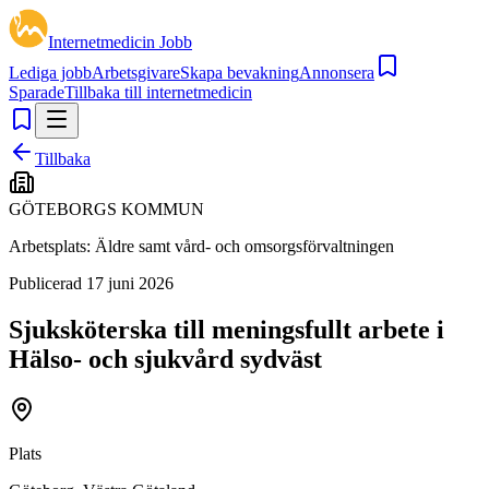
Internetmedicin Jobb
Lediga jobb
Arbetsgivare
Skapa bevakning
Annonsera
Sparade
Tillbaka till internetmedicin
Tillbaka
GÖTEBORGS KOMMUN
Arbetsplats:
Äldre samt vård- och omsorgsförvaltningen
Publicerad
17 juni 2026
Sjuksköterska till meningsfullt arbete i
Hälso- och sjukvård sydväst
Plats