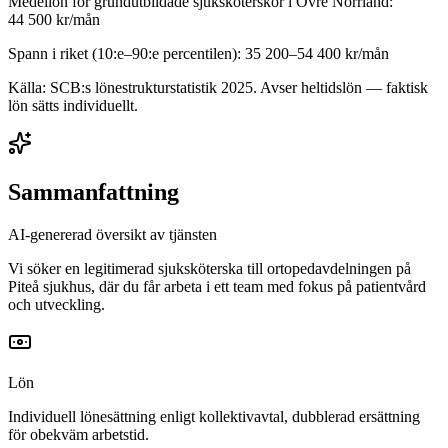
Medellön för
grundutbildade sjuksköterskor
i
Övre Norrland
:
44 500
kr/mån
Spann i riket (10:e–90:e percentilen):
35 200
–
54 400
kr/mån
Källa: SCB:s lönestrukturstatistik
2025
. Avser heltidslön — faktisk
lön sätts individuellt.
Sammanfattning
AI-genererad översikt av tjänsten
Vi söker en legitimerad sjuksköterska till ortopedavdelningen på
Piteå sjukhus, där du får arbeta i ett team med fokus på patientvård
och utveckling.
Lön
Individuell lönesättning enligt kollektivavtal, dubblerad ersättning
för obekväm arbetstid.