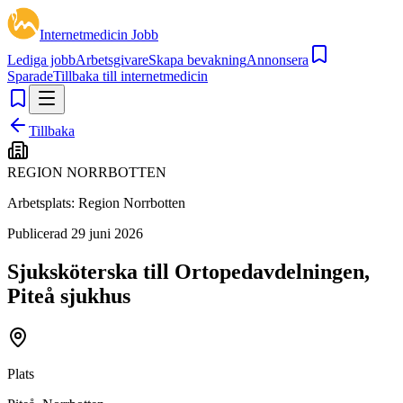
Internetmedicin Jobb
Lediga jobb
Arbetsgivare
Skapa bevakning
Annonsera
Sparade
Tillbaka till internetmedicin
Tillbaka
REGION NORRBOTTEN
Arbetsplats:
Region Norrbotten
Publicerad
29 juni 2026
Sjuksköterska till Ortopedavdelningen,
Piteå sjukhus
Plats