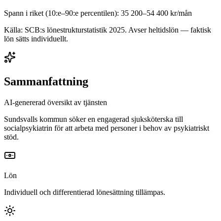
Spann i riket (10:e–90:e percentilen):
35 200
–
54 400
kr/mån
Källa: SCB:s lönestrukturstatistik
2025
. Avser heltidslön — faktisk
lön sätts individuellt.
Sammanfattning
AI-genererad översikt av tjänsten
Sundsvalls kommun söker en engagerad sjuksköterska till
socialpsykiatrin för att arbeta med personer i behov av psykiatriskt
stöd.
Lön
Individuell och differentierad lönesättning tillämpas.