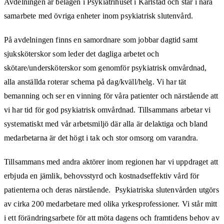
Avdelningen är belägen i Psykiatrihuset i Karlstad och står i nära
samarbete med övriga enheter inom psykiatrisk slutenvård.
På avdelningen finns en samordnare som jobbar dagtid samt
sjuksköterskor som leder det dagliga arbetet och
skötare/undersköterskor som genomför psykiatrisk omvårdnad,
alla anställda roterar schema på dag/kväll/helg. Vi har tät
bemanning och ser en vinning för våra patienter och närstående att
vi har tid för god psykiatrisk omvårdnad. Tillsammans arbetar vi
systematiskt med vår arbetsmiljö där alla är delaktiga och bland
medarbetarna är det högt i tak och stor omsorg om varandra.
Tillsammans med andra aktörer inom regionen har vi uppdraget att
erbjuda en jämlik, behovsstyrd och kostnadseffektiv vård för
patienterna och deras närstående. Psykiatriska slutenvården utgörs
av cirka 200 medarbetare med olika yrkesprofessioner. Vi står mitt
i ett förändringsarbete för att möta dagens och framtidens behov av