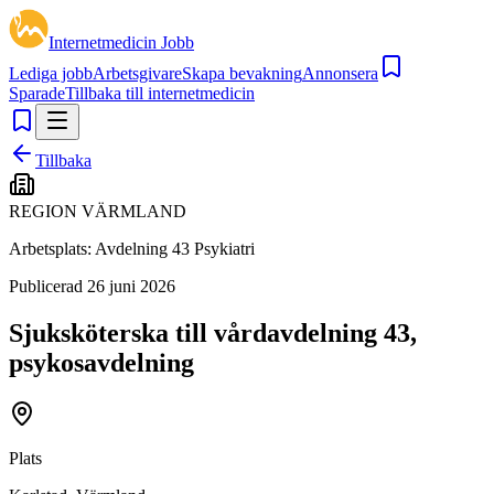
Internetmedicin Jobb
Lediga jobb
Arbetsgivare
Skapa bevakning
Annonsera
Sparade
Tillbaka till internetmedicin
Tillbaka
REGION VÄRMLAND
Arbetsplats:
Avdelning 43 Psykiatri
Publicerad
26 juni 2026
Sjuksköterska till vårdavdelning 43,
psykosavdelning
Plats