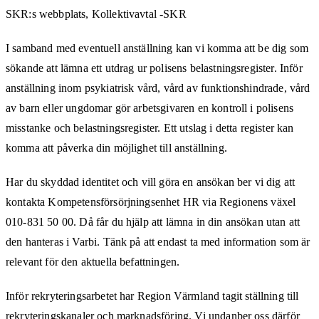
SKR:s webbplats, Kollektivavtal -SKR
I samband med eventuell anställning kan vi komma att be dig som
sökande att lämna ett utdrag ur polisens belastningsregister. Inför
anställning inom psykiatrisk vård, vård av funktionshindrade, vård
av barn eller ungdomar gör arbetsgivaren en kontroll i polisens
misstanke och belastningsregister. Ett utslag i detta register kan
komma att påverka din möjlighet till anställning.
Har du skyddad identitet och vill göra en ansökan ber vi dig att
kontakta Kompetensförsörjningsenhet HR via Regionens växel
010-831 50 00. Då får du hjälp att lämna in din ansökan utan att
den hanteras i Varbi. Tänk på att endast ta med information som är
relevant för den aktuella befattningen.
Inför rekryteringsarbetet har Region Värmland tagit ställning till
rekryteringskanaler och marknadsföring. Vi undanber oss därför