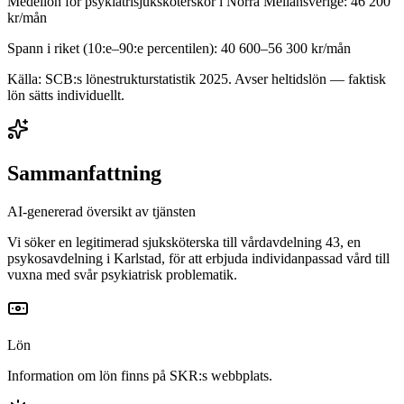
Medellön för
psykiatrisjuksköterskor
i
Norra Mellansverige
:
46 200
kr/mån
Spann i riket (10:e–90:e percentilen):
40 600
–
56 300
kr/mån
Källa: SCB:s lönestrukturstatistik
2025
. Avser heltidslön — faktisk
lön sätts individuellt.
Sammanfattning
AI-genererad översikt av tjänsten
Vi söker en legitimerad sjuksköterska till vårdavdelning 43, en
psykosavdelning i Karlstad, för att erbjuda individanpassad vård till
vuxna med svår psykiatrisk problematik.
Lön
Information om lön finns på SKR:s webbplats.