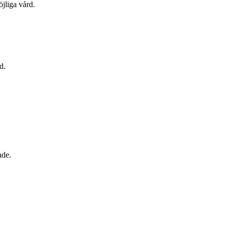
jliga vård.
d.
nde.