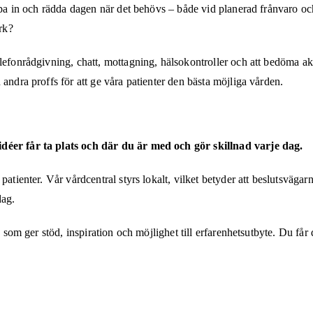
a in och rädda dagen när det behövs – både vid planerad frånvaro och n
rk?
lefonrådgivning, chatt, mottagning, hälsokontroller och att bedöma aku
andra proffs för att ge våra patienter den bästa möjliga vården.
idéer får ta plats och där du är med och gör skillnad varje dag.
atienter. Vår vårdcentral styrs lokalt, vilket betyder att beslutsvägar
dag.
n som ger stöd, inspiration och möjlighet till erfarenhetsutbyte. Du får