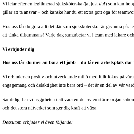
Vi letar efter en legitimerad sjuksköterska (ja, just
du
!) som kan hopp
gillar att ta ansvar – och kanske har du ett extra gott öga för teamwo
Hos oss får du göra allt det där som sjuksköterskor är grymma på: te
att tänka tillsammans! Varje dag samarbetar vi i team med läkare och 
Vi erbjuder dig
Hos oss får du mer än bara ett jobb – du får en arbetsplats där 
Vi erbjuder en positiv och utvecklande miljö med fullt fokus på våra p
engagemang och delaktighet inte bara ord – det är en del av vår var
Samtidigt har vi tryggheten i att vara en del av en större organisatio
och det stora nätverket som ger dig kraft att växa.
Dessutom erbjuder vi även följande: