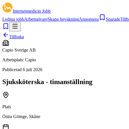
Internetmedicin Jobb
Lediga jobb
Arbetsgivare
Skapa bevakning
Annonsera
Sparade
Tillb
Tillbaka
Capio Sverige AB
Arbetsplats:
Capio
Publicerad
6 juli 2026
Sjuksköterska - timanställning
Plats
Östra Göinge, Skåne