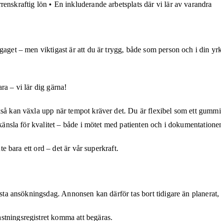
enskraftig lön • En inkluderande arbetsplats där vi lär av varandra
aget – men viktigast är att du är trygg, både som person och i din yrke
ra – vi lär dig gärna!
 kan växla upp när tempot kräver det. Du är flexibel som ett gummiband 
 känsla för kvalitet – både i mötet med patienten och i dokumentatione
te bara ett ord – det är vår superkraft.
ista ansökningsdag. Annonsen kan därför tas bort tidigare än planerat, 
stningsregistret komma att begäras.