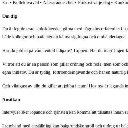
Ex: • Kollektivavtal • Närvarande chef • Frukost varje dag • Konkurr
Om dig
Du är legitimerad sjuksköterska, gärna med några års erfarenhet i bag
både kollegor och patienter att känna sig lugna och omhändertagna.
Har du jobbat på vårdcentral tidigare? Toppen! Har du inte? Ingen fa
Vi tror att du är en person som gillar ordning och reda, men som också
egna initiativ. Du är tydlig, förtroendeingivande och har en naturlig
Och viktigast av allt: du gillar att jobba i team! Hos oss är laganda in
Ansökan
Intervjuer sker löpande och tjänsten kan komma att tillsättas innan s
I samband med anställning kan bakgrundskontroll och utdrag ur bela