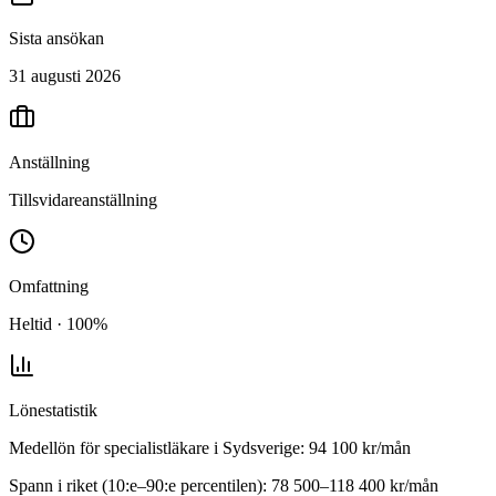
Sista ansökan
31 augusti 2026
Anställning
Tillsvidareanställning
Omfattning
Heltid · 100%
Lönestatistik
Medellön för
specialistläkare
i
Sydsverige
:
94 100
kr/mån
Spann i riket (10:e–90:e percentilen):
78 500
–
118 400
kr/mån