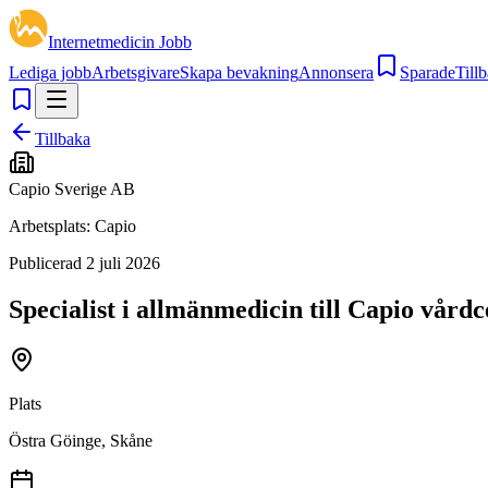
Internetmedicin Jobb
Lediga jobb
Arbetsgivare
Skapa bevakning
Annonsera
Sparade
Tillb
Tillbaka
Capio Sverige AB
Arbetsplats:
Capio
Publicerad
2 juli 2026
Specialist i allmänmedicin till Capio vår
Plats
Östra Göinge, Skåne