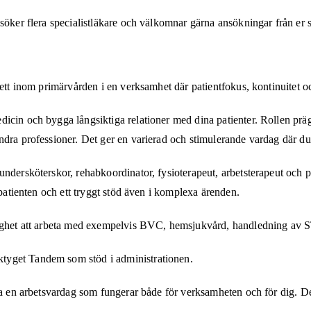
söker flera specialistläkare och välkomnar gärna ansökningar från er so
rett inom primärvården i en verksamhet där patientfokus, kontinuitet o
icin och bygga långsiktiga relationer med dina patienter. Rollen prägl
ndra professioner. Det ger en varierad och stimulerande vardag där d
, undersköterskor, rehabkoordinator, fysioterapeut, arbetsterapeut 
 patienten och ett tryggt stöd även i komplexa ärenden.
lighet att arbeta med exempelvis BVC, hemsjukvård, handledning av S
tyget Tandem som stöd i administrationen.
apa en arbetsvardag som fungerar både för verksamheten och för dig. De