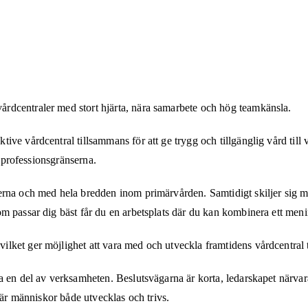
rdcentraler med stort hjärta, nära samarbete och hög teamkänsla.
e vårdcentral tillsammans för att ge trygg och tillgänglig vård till v
r professionsgränserna.
rna och med hela bredden inom primärvården. Samtidigt skiljer sig mil
 passar dig bäst får du en arbetsplats där du kan kombinera ett menin
lket ger möjlighet att vara med och utveckla framtidens vårdcentral
 en del av verksamheten. Beslutsvägarna är korta, ledarskapet närvara
där människor både utvecklas och trivs.