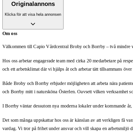
Originalannons
Klicka för att visa hela annonsen
Om oss
Välkommen till Capio Vårdcentral Broby och Borrby – två mindre vå
Hos oss arbetar engagerade team med cirka 20 medarbetare på respektiv
och ett arbetsklimat där vi hjälps åt och arbetar tätt tillsammans öve
Både Broby och Borrby erbjuder möjligheten att arbeta nära patiente
och Borrby mitt i natursköna Österlen. Oavsett vilken verksamhet som
I Borrby väntar dessutom nya moderna lokaler under kommande år, vi
Det som många uppskattar hos oss är känslan av att verkligen få vara
vardag. Vi tror på frihet under ansvar och vill skapa en arbetsmiljö 