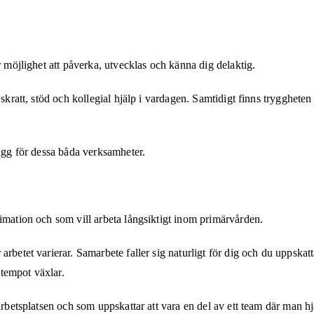
r möjlighet att påverka, utvecklas och känna dig delaktig.
skratt, stöd och kollegial hjälp i vardagen. Samtidigt finns tryggheten i
lägg för dessa båda verksamheter.
imation och som vill arbeta långsiktigt inom primärvården.
rbetet varierar. Samarbete faller sig naturligt för dig och du uppskatt
 tempot växlar.
arbetsplatsen och som uppskattar att vara en del av ett team där man h