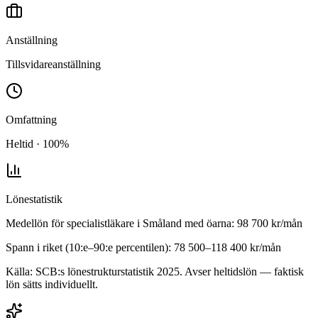
Anställning
Tillsvidareanställning
Omfattning
Heltid · 100%
Lönestatistik
Medellön för
specialistläkare
i
Småland med öarna
:
98 700
kr/mån
Spann i riket (10:e–90:e percentilen):
78 500
–
118 400
kr/mån
Källa: SCB:s lönestrukturstatistik
2025
. Avser heltidslön — faktisk
lön sätts individuellt.