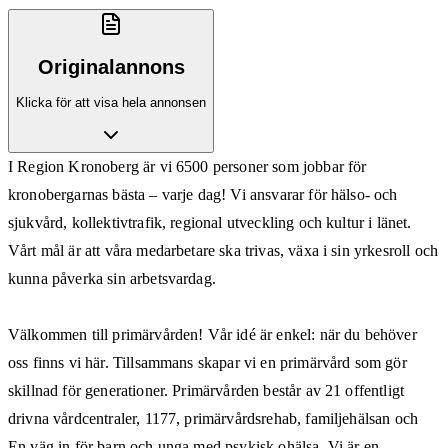
Originalannons
Klicka för att visa hela annonsen
I Region Kronoberg är vi 6500 personer som jobbar för
kronobergarnas bästa – varje dag! Vi ansvarar för hälso- och
sjukvård, kollektivtrafik, regional utveckling och kultur i länet.
Vårt mål är att våra medarbetare ska trivas, växa i sin yrkesroll och
kunna påverka sin arbetsvardag.
Välkommen till primärvården! Vår idé är enkel: när du behöver
oss finns vi här. Tillsammans skapar vi en primärvård som gör
skillnad för generationer. Primärvården består av 21 offentligt
drivna vårdcentraler, 1177, primärvårdsrehab, familjehälsan och
En väg in för barn och unga med psykisk ohälsa. Vi är en