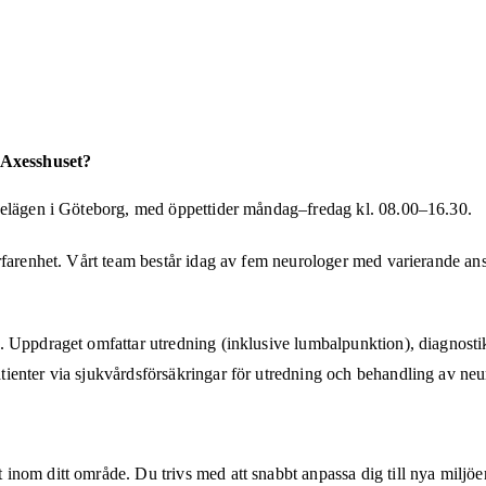
d Axesshuset?
 belägen i Göteborg, med öppettider måndag–fredag kl. 08.00–16.30.
erfarenhet. Vårt team består idag av fem neurologer med varierande a
. Uppdraget omfattar utredning (inklusive lumbalpunktion), diagnost
ienter via sjukvårdsförsäkringar för utredning och behandling av neu
om ditt område. Du trivs med att snabbt anpassa dig till nya miljöer o