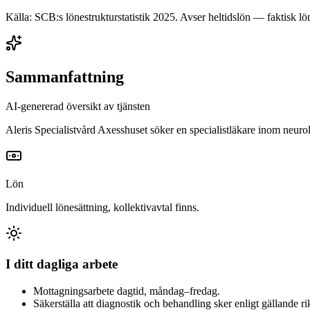
Källa: SCB:s lönestrukturstatistik
2025
. Avser heltidslön — faktisk lön
Sammanfattning
AI-genererad översikt av tjänsten
Aleris Specialistvård Axesshuset söker en specialistläkare inom neurol
Lön
Individuell lönesättning, kollektivavtal finns.
I ditt dagliga arbete
Mottagningsarbete dagtid, måndag–fredag.
Säkerställa att diagnostik och behandling sker enligt gällande r