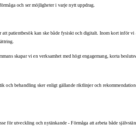
förmåga och ser möjligheter i varje nytt uppdrag.
 att patientbesök kan ske både fysiskt och digitalt. Inom kort inför v
ättring.
ammans skapar vi en verksamhet med högt engagemang, korta beslutsväg
tik och behandling sker enligt gällande riktlinjer och rekommendation
esse för utveckling och nytänkande - Förmåga att arbeta både självst