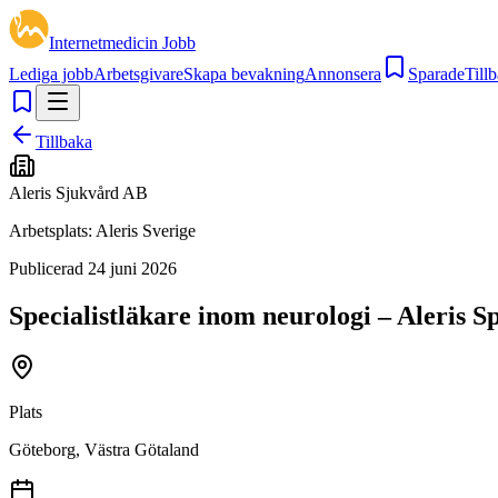
Internetmedicin Jobb
Lediga jobb
Arbetsgivare
Skapa bevakning
Annonsera
Sparade
Tillb
Tillbaka
Aleris Sjukvård AB
Arbetsplats:
Aleris Sverige
Publicerad
24 juni 2026
Specialistläkare inom neurologi – Aleris S
Plats
Göteborg, Västra Götaland