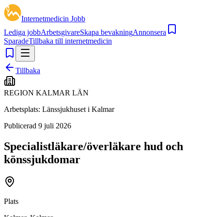
Internetmedicin Jobb
Lediga jobb
Arbetsgivare
Skapa bevakning
Annonsera
Sparade
Tillbaka till internetmedicin
Tillbaka
REGION KALMAR LÄN
Arbetsplats:
Länssjukhuset i Kalmar
Publicerad
9 juli 2026
Specialistläkare/överläkare hud och
könssjukdomar
Plats