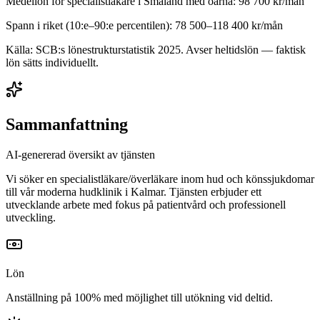
Medellön för
specialistläkare
i
Småland med öarna
:
98 700
kr/mån
Spann i riket (10:e–90:e percentilen):
78 500
–
118 400
kr/mån
Källa: SCB:s lönestrukturstatistik
2025
. Avser heltidslön — faktisk
lön sätts individuellt.
Sammanfattning
AI-genererad översikt av tjänsten
Vi söker en specialistläkare/överläkare inom hud och könssjukdomar
till vår moderna hudklinik i Kalmar. Tjänsten erbjuder ett
utvecklande arbete med fokus på patientvård och professionell
utveckling.
Lön
Anställning på 100% med möjlighet till utökning vid deltid.