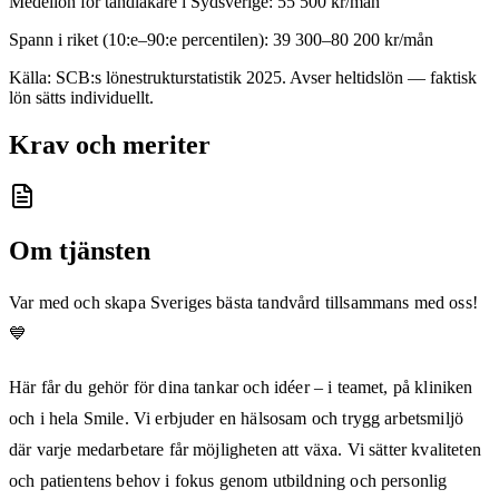
Medellön för
tandläkare
i
Sydsverige
:
55 500
kr/mån
Spann i riket (10:e–90:e percentilen):
39 300
–
80 200
kr/mån
Källa: SCB:s lönestrukturstatistik
2025
. Avser heltidslön — faktisk
lön sätts individuellt.
Krav och meriter
Om tjänsten
Var med och skapa Sveriges bästa tandvård tillsammans med oss!
💙
Här får du gehör för dina tankar och idéer – i teamet, på kliniken
och i hela Smile. Vi erbjuder en hälsosam och trygg arbetsmiljö
där varje medarbetare får möjligheten att växa. Vi sätter kvaliteten
och patientens behov i fokus genom utbildning och personlig