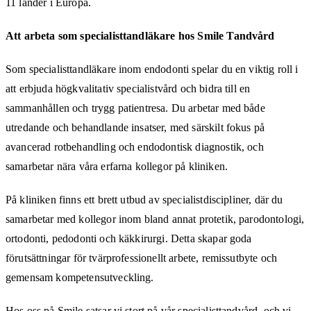
11 länder i Europa.
Att arbeta som specialisttandläkare hos Smile Tandvård
Som specialisttandläkare inom endodonti spelar du en viktig roll i
att erbjuda högkvalitativ specialistvård och bidra till en
sammanhållen och trygg patientresa. Du arbetar med både
utredande och behandlande insatser, med särskilt fokus på
avancerad rotbehandling och endodontisk diagnostik, och
samarbetar nära våra erfarna kollegor på kliniken.
På kliniken finns ett brett utbud av specialistdiscipliner, där du
samarbetar med kollegor inom bland annat protetik, parodontologi,
ortodonti, pedodonti och käkkirurgi. Detta skapar goda
förutsättningar för tvärprofessionellt arbete, remissutbyte och
gemensam kompetensutveckling.
Hos oss på Smile satsar vi stort på vår specialisttandvård, och vi