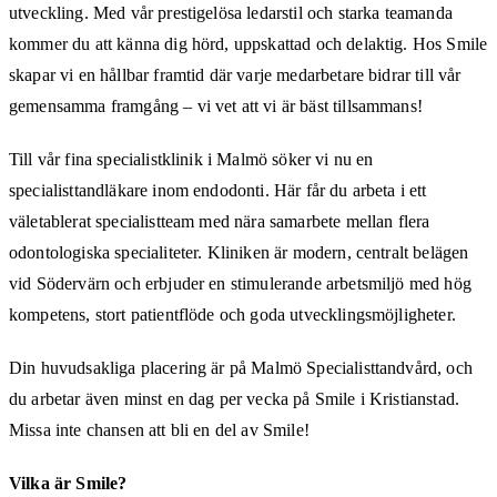
utveckling. Med vår prestigelösa ledarstil och starka teamanda
kommer du att känna dig hörd, uppskattad och delaktig. Hos Smile
skapar vi en hållbar framtid där varje medarbetare bidrar till vår
gemensamma framgång – vi vet att vi är bäst tillsammans!
Till vår fina specialistklinik i Malmö söker vi nu en
specialisttandläkare inom endodonti. Här får du arbeta i ett
väletablerat specialistteam med nära samarbete mellan flera
odontologiska specialiteter. Kliniken är modern, centralt belägen
vid Södervärn och erbjuder en stimulerande arbetsmiljö med hög
kompetens, stort patientflöde och goda utvecklingsmöjligheter.
Din huvudsakliga placering är på Malmö Specialisttandvård, och
du arbetar även minst en dag per vecka på Smile i Kristianstad.
Missa inte chansen att bli en del av Smile!
Vilka är Smile?