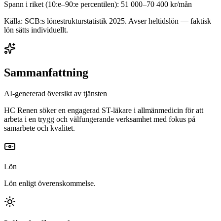
Spann i riket (10:e–90:e percentilen):
51 000
–
70 400
kr/mån
Källa: SCB:s lönestrukturstatistik
2025
. Avser heltidslön — faktisk
lön sätts individuellt.
Sammanfattning
AI-genererad översikt av tjänsten
HC Renen söker en engagerad ST-läkare i allmänmedicin för att
arbeta i en trygg och välfungerande verksamhet med fokus på
samarbete och kvalitet.
Lön
Lön enligt överenskommelse.