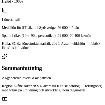
Heltid · 100%
Lönestatistik
Medellön för
ST-läkare
i
Sydsverige
:
56 000
kr/mån
Spann i riket (10:e–90:e percentilen):
51 000
–
70 400
kr/mån
Källa: SCB:s lönestrukturstatistik
2025
. Avser heltidslön — faktisk
lön sätts individuellt.
Sammanfattning
AI-genererad översikt av tjänsten
Region Skåne söker en ST-läkare till Klinisk patologi i Helsingborg
med fokus på utbildning och utveckling inom diagnostik.