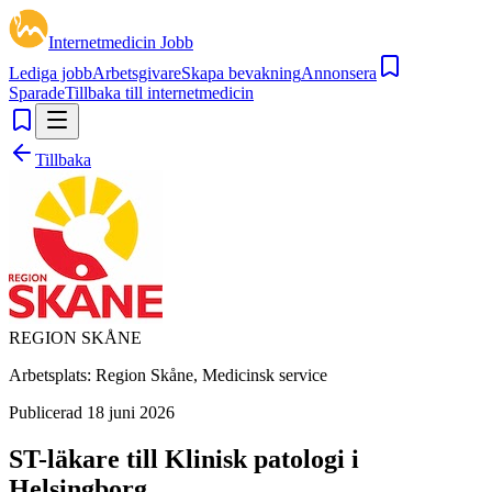
Internetmedicin Jobb
Lediga jobb
Arbetsgivare
Skapa bevakning
Annonsera
Sparade
Tillbaka till internetmedicin
Tillbaka
REGION SKÅNE
Arbetsplats:
Region Skåne, Medicinsk service
Publicerad
18 juni 2026
ST-läkare till Klinisk patologi i
Helsingborg