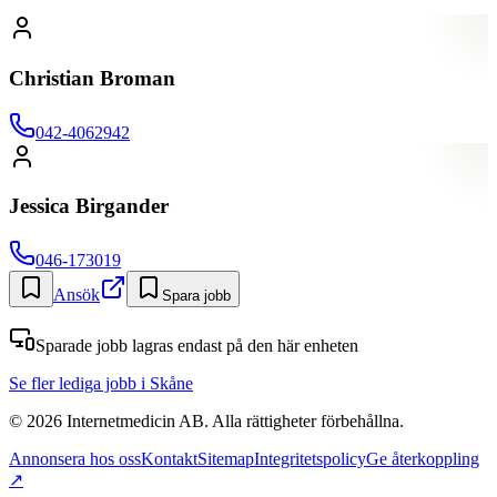
Christian Broman
042-4062942
Jessica Birgander
046-173019
Ansök
Spara jobb
Sparade jobb lagras endast på den här enheten
Se fler lediga jobb
i Skåne
©
2026
Internetmedicin AB. Alla rättigheter förbehållna.
Annonsera hos oss
Kontakt
Sitemap
Integritetspolicy
Ge återkoppling
↗