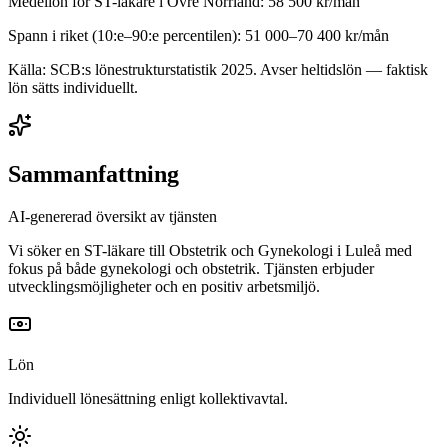
Medellön för
ST-läkare
i
Övre Norrland
:
58 500
kr/mån
Spann i riket (10:e–90:e percentilen):
51 000
–
70 400
kr/mån
Källa: SCB:s lönestrukturstatistik
2025
. Avser heltidslön — faktisk
lön sätts individuellt.
Sammanfattning
AI-genererad översikt av tjänsten
Vi söker en ST-läkare till Obstetrik och Gynekologi i Luleå med
fokus på både gynekologi och obstetrik. Tjänsten erbjuder
utvecklingsmöjligheter och en positiv arbetsmiljö.
Lön
Individuell lönesättning enligt kollektivavtal.