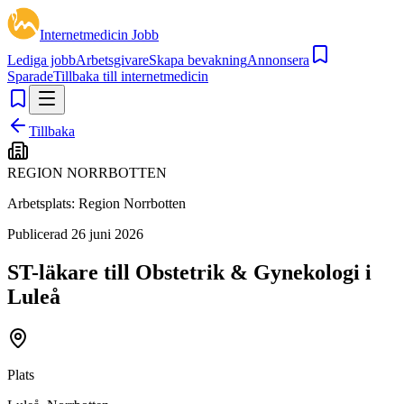
Internetmedicin Jobb
Lediga jobb
Arbetsgivare
Skapa bevakning
Annonsera
Sparade
Tillbaka till internetmedicin
Tillbaka
REGION NORRBOTTEN
Arbetsplats:
Region Norrbotten
Publicerad
26 juni 2026
ST-läkare till Obstetrik & Gynekologi i
Luleå
Plats