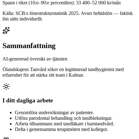
Spann i riket (10:e–90:e percentilen):
33 400
–
52 000
kr/mån
Källa: SCB:s lönestrukturstatistik
2025
. Avser heltidslön — faktisk
lön sätts individuellt.
Sammanfattning
AI-genererad översikt av tjänsten
Ölandskajens Tanvård söker en legitimerad tandhygienist med
erfarenhet för att stärka sitt team i Kalmar.
I ditt dagliga arbete
Genomföra undersökningar av patienter.
Utföra parodontal behandling och tandblekningar.
Arbeta tillsammans med tandläkare i barntandvård.
Delta i gemensamma terapimöten med kollegor.