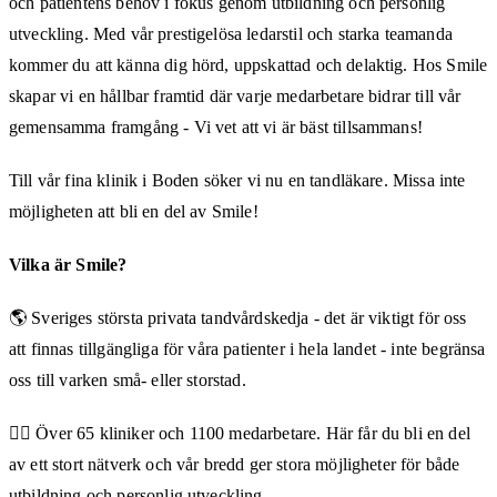
och patientens behov i fokus genom utbildning och personlig
utveckling. Med vår prestigelösa ledarstil och starka teamanda
kommer du att känna dig hörd, uppskattad och delaktig. Hos Smile
skapar vi en hållbar framtid där varje medarbetare bidrar till vår
gemensamma framgång - Vi vet att vi är bäst tillsammans!
Till vår fina klinik i Boden söker vi nu en tandläkare. Missa inte
möjligheten att bli en del av Smile!
Vilka är Smile?
🌎 Sveriges största privata tandvårdskedja - det är viktigt för oss
att finnas tillgängliga för våra patienter i hela landet - inte begränsa
oss till varken små- eller storstad.
👨‍⚕️ Över 65 kliniker och 1100 medarbetare. Här får du bli en del
av ett stort nätverk och vår bredd ger stora möjligheter för både
utbildning och personlig utveckling.