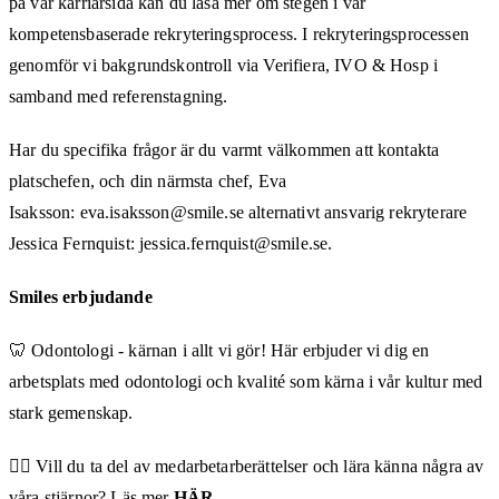
på vår karriärsida kan du läsa mer om stegen i vår
kompetensbaserade rekryteringsprocess. I rekryteringsprocessen
genomför vi bakgrundskontroll via Verifiera, IVO & Hosp i
samband med referenstagning.
Har du specifika frågor är du varmt välkommen att kontakta
platschefen, och din närmsta chef, Eva
Isaksson: eva.isaksson@smile.se alternativt ansvarig rekryterare
Jessica Fernquist: jessica.fernquist@smile.se.
Smiles erbjudande
🦷 Odontologi - kärnan i allt vi gör! Här erbjuder vi dig en
arbetsplats med odontologi och kvalité som kärna i vår kultur med
stark gemenskap.
👩‍⚕️ Vill du ta del av medarbetarberättelser och lära känna några av
våra stjärnor? Läs mer
HÄR
.