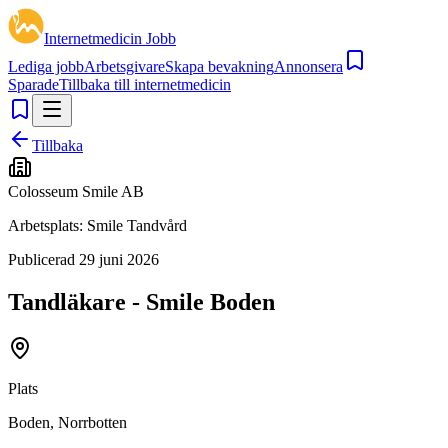
Internetmedicin Jobb
Lediga jobb
Arbetsgivare
Skapa bevakning
Annonsera
Sparade
Tillbaka till internetmedicin
Tillbaka
Colosseum Smile AB
Arbetsplats:
Smile Tandvård
Publicerad
29 juni 2026
Tandläkare - Smile Boden
Plats
Boden, Norrbotten