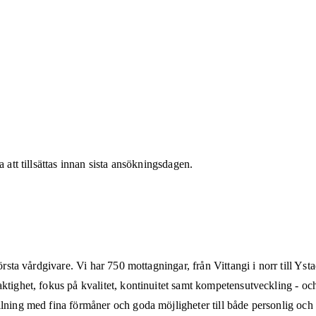
 att tillsättas innan sista ansökningsdagen.
örsta vårdgivare. Vi har 750 mottagningar, från Vittangi i norr till Ys
tighet, fokus på kvalitet, kontinuitet samt kompetensutveckling - och ä
lning med fina förmåner och goda möjligheter till både personlig och 