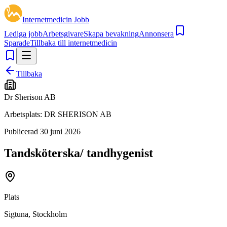
Internetmedicin Jobb
Lediga jobb
Arbetsgivare
Skapa bevakning
Annonsera
Sparade
Tillbaka till internetmedicin
Tillbaka
Dr Sherison AB
Arbetsplats:
DR SHERISON AB
Publicerad
30 juni 2026
Tandsköterska/ tandhygenist
Plats
Sigtuna, Stockholm