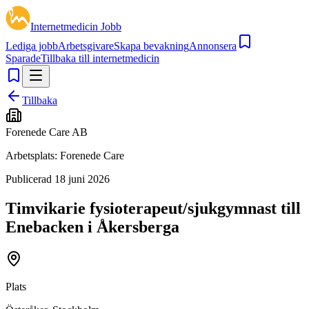
Internetmedicin Jobb
Lediga jobb
Arbetsgivare
Skapa bevakning
Annonsera
Sparade
Tillbaka till internetmedicin
Tillbaka
Forenede Care AB
Arbetsplats:
Forenede Care
Publicerad
18 juni 2026
Timvikarie fysioterapeut/sjukgymnast till
Enebacken i Åkersberga
Plats