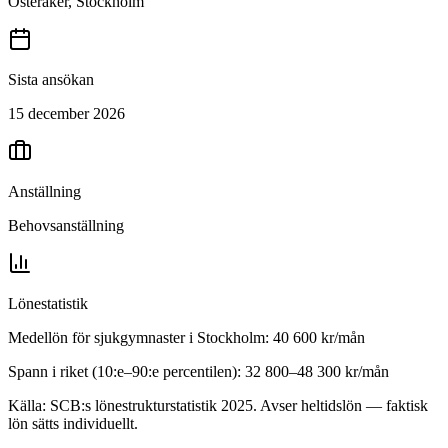
Österåker, Stockholm
Sista ansökan
15 december 2026
Anställning
Behovsanställning
Lönestatistik
Medellön för
sjukgymnaster
i
Stockholm
:
40 600
kr/mån
Spann i riket (10:e–90:e percentilen):
32 800
–
48 300
kr/mån
Källa: SCB:s lönestrukturstatistik
2025
. Avser heltidslön — faktisk
lön sätts individuellt.