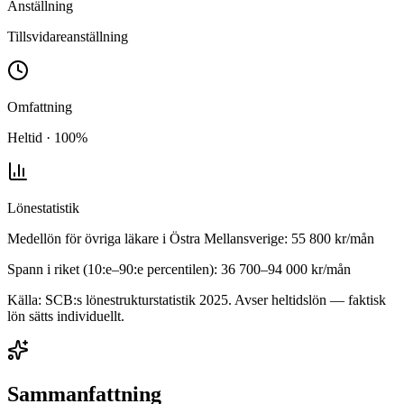
Anställning
Tillsvidareanställning
Omfattning
Heltid · 100%
Lönestatistik
Medellön för
övriga läkare
i
Östra Mellansverige
:
55 800
kr/mån
Spann i riket (10:e–90:e percentilen):
36 700
–
94 000
kr/mån
Källa: SCB:s lönestrukturstatistik
2025
. Avser heltidslön — faktisk
lön sätts individuellt.
Sammanfattning