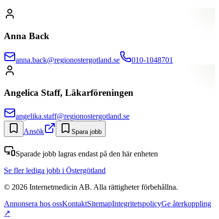
Anna Back
anna.back@regionostergotland.se
010-1048701
Angelica Staff, Läkarföreningen
angelika.staff@regionostergotland.se
Ansök
Spara jobb
Sparade jobb lagras endast på den här enheten
Se fler lediga jobb
i Östergötland
©
2026
Internetmedicin AB. Alla rättigheter förbehållna.
Annonsera hos oss
Kontakt
Sitemap
Integritetspolicy
Ge återkoppling
↗