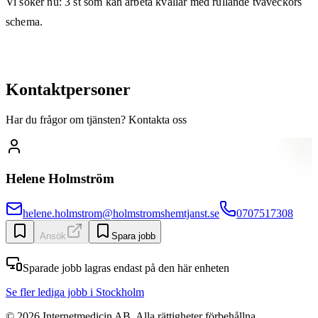
Vi söker nu: 3 st som kan arbeta kvällar med rullande tvåveckors
schema.
Kontaktpersoner
Har du frågor om tjänsten? Kontakta oss
Helene Holmström
helene.holmstrom@holmstromshemtjanst.se
0707517308
Ansök
Spara jobb
Sparade jobb lagras endast på den här enheten
Se fler lediga jobb
i Stockholm
©
2026
Internetmedicin AB. Alla rättigheter förbehållna.