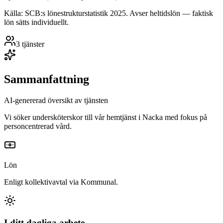
Källa: SCB:s lönestrukturstatistik
2025
. Avser heltidslön — faktisk
lön sätts individuellt.
3
tjänster
Sammanfattning
AI-genererad översikt av tjänsten
Vi söker undersköterskor till vår hemtjänst i Nacka med fokus på
personcentrerad vård.
Lön
Enligt kollektivavtal via Kommunal.
I ditt dagliga arbete