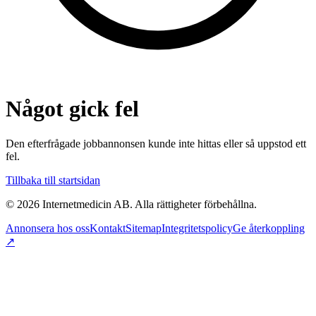
Något gick fel
Den efterfrågade jobbannonsen kunde inte hittas eller så uppstod ett
fel.
Tillbaka till startsidan
©
2026
Internetmedicin AB. Alla rättigheter förbehållna.
Annonsera hos oss
Kontakt
Sitemap
Integritetspolicy
Ge återkoppling
↗