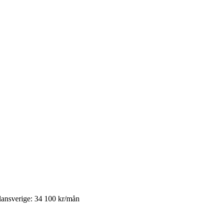
lansverige
:
34 100
kr/mån