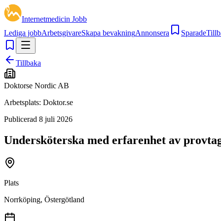
Internetmedicin Jobb
Lediga jobb
Arbetsgivare
Skapa bevakning
Annonsera
Sparade
Tillb
Tillbaka
Doktorse Nordic AB
Arbetsplats:
Doktor.se
Publicerad
8 juli 2026
Undersköterska med erfarenhet av provta
Plats
Norrköping, Östergötland