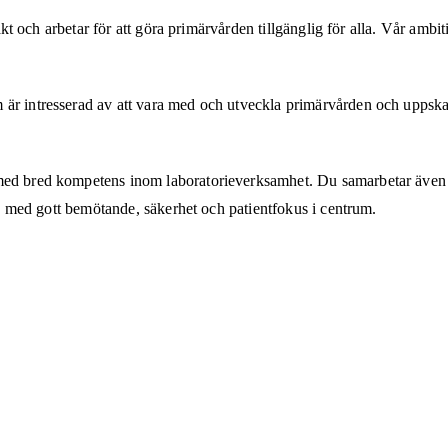
takt och arbetar för att göra primärvården tillgänglig för alla. Vår ambi
r intresserad av att vara med och utveckla primärvården och uppskatta
 med bred kompetens inom laboratorieverksamhet. Du samarbetar även m
et, med gott bemötande, säkerhet och patientfokus i centrum.