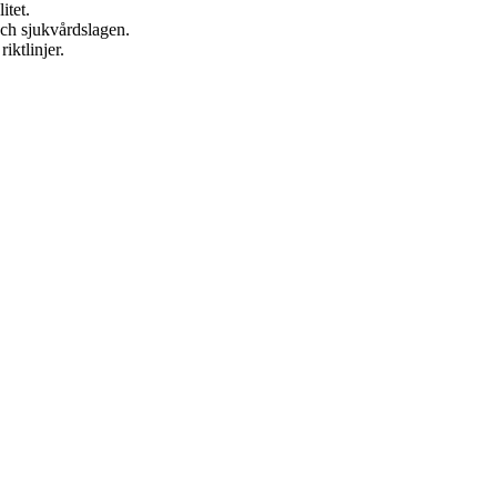
itet.
och sjukvårdslagen.
ktlinjer.