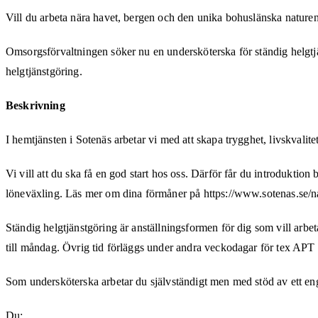
Vill du arbeta nära havet, bergen och den unika bohuslänska nature
Omsorgsförvaltningen söker nu en undersköterska för ständig helgtj
helgtjänstgöring.
Beskrivning
I hemtjänsten i Sotenäs arbetar vi med att skapa trygghet, livskvalit
Vi vill att du ska få en god start hos oss. Därför får du introdukti
löneväxling. Läs mer om dina förmåner på https://www.sotenas.se/na
Ständig helgtjänstgöring är anställningsformen för dig som vill arbeta
till måndag. Övrig tid förläggs under andra veckodagar för tex APT o
Som undersköterska arbetar du självständigt men med stöd av ett en
Du: