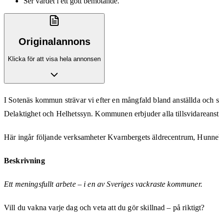
Ser värdet i ett gott bemötande.
Originalannons
Klicka för att visa hela annonsen
I Sotenäs kommun strävar vi efter en mångfald bland anställda och
Delaktighet och Helhetssyn. Kommunen erbjuder alla tillsvidareanstäl
Här ingår följande verksamheter Kvarnbergets äldrecentrum, Hunn
Beskrivning
Ett meningsfullt arbete – i en av Sveriges vackraste kommuner.
Vill du vakna varje dag och veta att du gör skillnad – på riktigt?