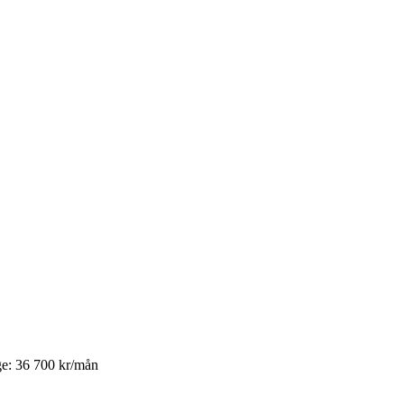
ge
:
36 700
kr/mån