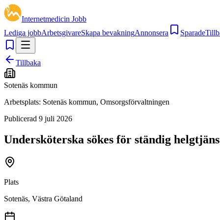
Internetmedicin Jobb
Lediga jobb
Arbetsgivare
Skapa bevakning
Annonsera
Sparade
Tillb
Tillbaka
Sotenäs kommun
Arbetsplats:
Sotenäs kommun, Omsorgsförvaltningen
Publicerad
9 juli 2026
Undersköterska sökes för ständig helgtjä
Plats
Sotenäs, Västra Götaland