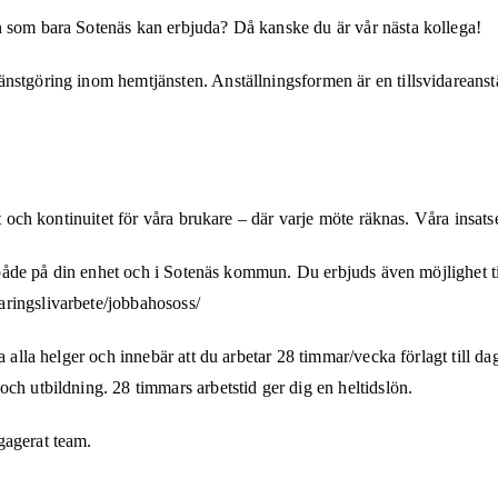
n som bara Sotenäs kan erbjuda? Då kanske du är vår nästa kollega!
änstgöring inom hemtjänsten. Anställningsformen är en tillsvidareans
et och kontinuitet för våra brukare – där varje möte räknas. Våra insat
on både på din enhet och i Sotenäs kommun. Du erbjuds även möjlighet t
ringslivarbete/jobbahososs/
 alla helger och innebär att du arbetar 28 timmar/vecka förlagt till dag
ch utbildning. 28 timmars arbetstid ger dig en heltidslön.
gagerat team.