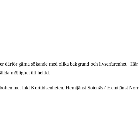
 ser därför gärna sökande med olika bakgrund och livserfarenhet. Hä
lda möjlighet till heltid.
ebohemmet inkl Korttidsenheten, Hemtjänst Sotenäs ( Hemtjänst Nor