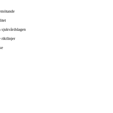
bemötande
itet
h sjukvårdslagen
riktlinjer
ke