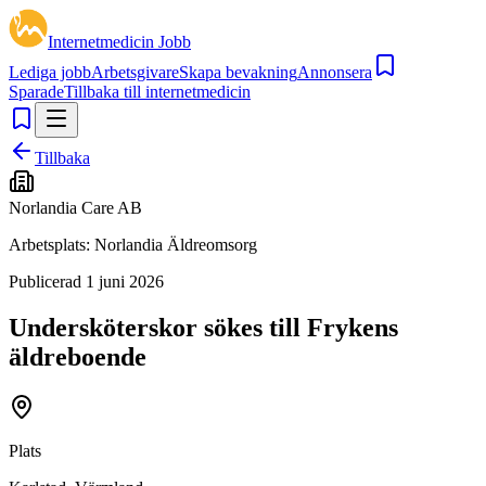
Internetmedicin Jobb
Lediga jobb
Arbetsgivare
Skapa bevakning
Annonsera
Sparade
Tillbaka till internetmedicin
Tillbaka
Norlandia Care AB
Arbetsplats:
Norlandia Äldreomsorg
Publicerad
1 juni 2026
Undersköterskor sökes till Frykens
äldreboende
Plats