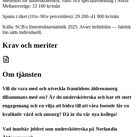
Medellön för
undersköterskor, vård- och specialavdelning
i
Norra
Mellansverige
:
33 100
kr/mån
Spann i riket (10:e–90:e percentilen):
29 200
–
41 900
kr/mån
Källa: SCB:s lönestrukturstatistik
2025
. Avser heltidslön — faktisk
lön sätts individuellt.
Krav och meriter
Om tjänsten
Vill du vara med och utveckla framtidens äldreomsorg
tillsammans med oss? Är du undersköterska och har ett stort
engagemang och en vilja att bidra till att våra boende får en
kvalitativ vård och omsorg? Då är du vår nya kollega!
Vad innebär jobbet som undersköterska på Norlandia