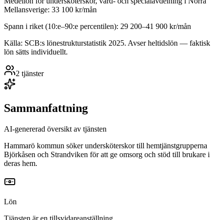
Medellön för
undersköterskor, vård- och specialavdelning
i
Norra
Mellansverige
:
33 100
kr/mån
Spann i riket (10:e–90:e percentilen):
29 200
–
41 900
kr/mån
Källa: SCB:s lönestrukturstatistik
2025
. Avser heltidslön — faktisk
lön sätts individuellt.
2
tjänster
Sammanfattning
AI-genererad översikt av tjänsten
Hammarö kommun söker undersköterskor till hemtjänstgrupperna
Björkåsen och Strandviken för att ge omsorg och stöd till brukare i
deras hem.
Lön
Tjänsten är en tillsvidareanställning.