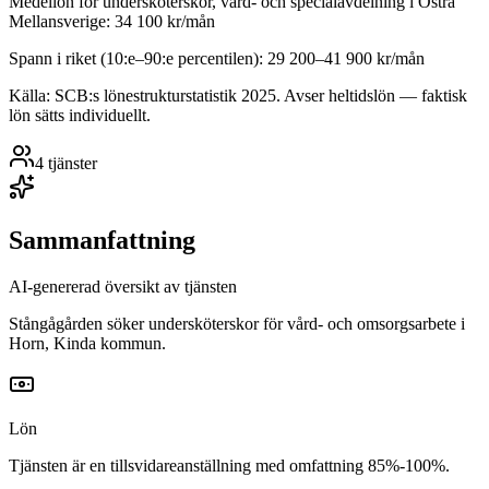
Medellön för
undersköterskor, vård- och specialavdelning
i
Östra
Mellansverige
:
34 100
kr/mån
Spann i riket (10:e–90:e percentilen):
29 200
–
41 900
kr/mån
Källa: SCB:s lönestrukturstatistik
2025
. Avser heltidslön — faktisk
lön sätts individuellt.
4
tjänster
Sammanfattning
AI-genererad översikt av tjänsten
Stångågården söker undersköterskor för vård- och omsorgsarbete i
Horn, Kinda kommun.
Lön
Tjänsten är en tillsvidareanställning med omfattning 85%-100%.