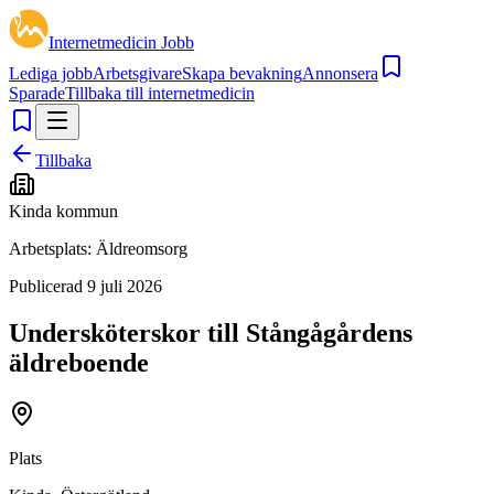
Internetmedicin Jobb
Lediga jobb
Arbetsgivare
Skapa bevakning
Annonsera
Sparade
Tillbaka till internetmedicin
Tillbaka
Kinda kommun
Arbetsplats:
Äldreomsorg
Publicerad
9 juli 2026
Undersköterskor till Stångågårdens
äldreboende
Plats