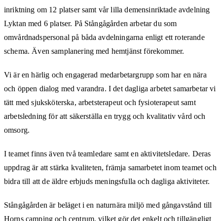
inriktning om 12 platser samt vår lilla demensinriktade avdelning
Lyktan med 6 platser. På Stångågården arbetar du som
omvårdnadspersonal på båda avdelningarna enligt ett roterande
schema. Även samplanering med hemtjänst förekommer.
Vi är en härlig och engagerad medarbetargrupp som har en nära
och öppen dialog med varandra. I det dagliga arbetet samarbetar vi
tätt med sjuksköterska, arbetsterapeut och fysioterapeut samt
arbetsledning för att säkerställa en trygg och kvalitativ vård och
omsorg.
I teamet finns även två teamledare samt en aktivitetsledare. Deras
uppdrag är att stärka kvaliteten, främja samarbetet inom teamet och
bidra till att de äldre erbjuds meningsfulla och dagliga aktiviteter.
Stångågården är beläget i en naturnära miljö med gångavstånd till
Horns camping och centrum, vilket gör det enkelt och tillgängligt