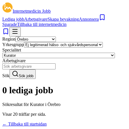
Internetmedicin Jobb
Lediga jobb
Arbetsgivare
Skapa bevakning
Annonsera
Sparade
Tillbaka till internetmedicin
Region
Yrkesgrupp
Specialitet
Arbetsgivare
Sök
Sök jobb
0 lediga jobb
Sökresultat för
Kurator i Örebro
Visar
20
träffar per sida.
← Tillbaka till startsidan