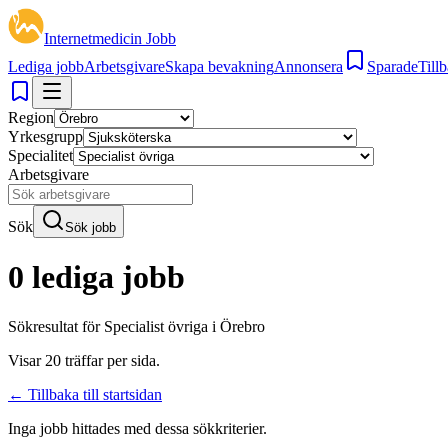
Internetmedicin Jobb
Lediga jobb
Arbetsgivare
Skapa bevakning
Annonsera
Sparade
Tillb
Region
Yrkesgrupp
Specialitet
Arbetsgivare
Sök
Sök jobb
0 lediga jobb
Sökresultat för
Specialist övriga i Örebro
Visar
20
träffar per sida.
← Tillbaka till startsidan
Inga jobb hittades med dessa sökkriterier.