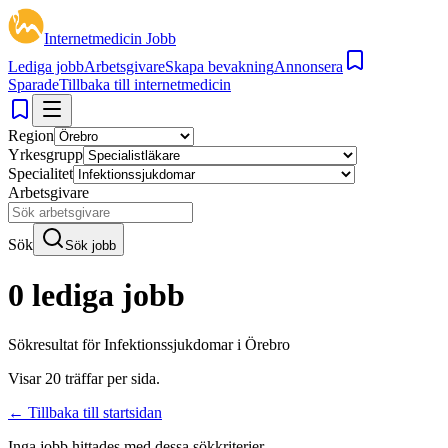
Internetmedicin Jobb
Lediga jobb
Arbetsgivare
Skapa bevakning
Annonsera
Sparade
Tillbaka till internetmedicin
Region
Yrkesgrupp
Specialitet
Arbetsgivare
Sök
Sök jobb
0 lediga jobb
Sökresultat för
Infektionssjukdomar i Örebro
Visar
20
träffar per sida.
← Tillbaka till startsidan
Inga jobb hittades med dessa sökkriterier.