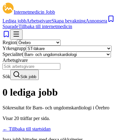
Internetmedicin Jobb
Lediga jobb
Arbetsgivare
Skapa bevakning
Annonsera
Sparade
Tillbaka till internetmedicin
Region
Yrkesgrupp
Specialitet
Arbetsgivare
Sök
Sök jobb
0 lediga jobb
Sökresultat för
Barn- och ungdomskardiologi i Örebro
Visar
20
träffar per sida.
← Tillbaka till startsidan
Inga jobb hittades med dessa sökkriterier.