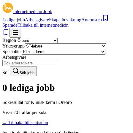
Internetmedicin Jobb
Lediga jobb
Arbetsgivare
Skapa bevakning
Annonsera
Sparade
Tillbaka till internetmedicin
Region
Yrkesgrupp
Specialitet
Arbetsgivare
Sök
Sök jobb
0 lediga jobb
Sökresultat för
Klinisk kemi i Örebro
Visar
20
träffar per sida.
← Tillbaka till startsidan
Inga jobb hittades med dessa sökkriterier.