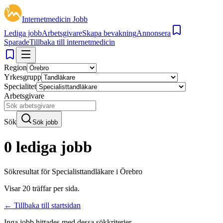
Internetmedicin Jobb
Lediga jobb
Arbetsgivare
Skapa bevakning
Annonsera
Sparade
Tillbaka till internetmedicin
Region
Yrkesgrupp
Specialitet
Arbetsgivare
Sök
Sök jobb
0 lediga jobb
Sökresultat för
Specialisttandläkare i Örebro
Visar
20
träffar per sida.
← Tillbaka till startsidan
Inga jobb hittades med dessa sökkriterier.