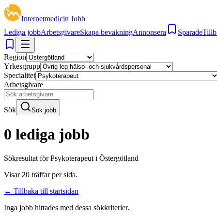
Internetmedicin Jobb
Lediga jobb
Arbetsgivare
Skapa bevakning
Annonsera
Sparade
Tillb
Region
Yrkesgrupp
Specialitet
Arbetsgivare
Sök
Sök jobb
0 lediga jobb
Sökresultat för
Psykoterapeut i Östergötland
Visar
20
träffar per sida.
← Tillbaka till startsidan
Inga jobb hittades med dessa sökkriterier.