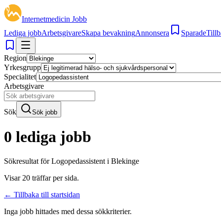
Internetmedicin Jobb
Lediga jobb
Arbetsgivare
Skapa bevakning
Annonsera
Sparade
Tillb
Region
Yrkesgrupp
Specialitet
Arbetsgivare
Sök
Sök jobb
0 lediga jobb
Sökresultat för
Logopedassistent i Blekinge
Visar
20
träffar per sida.
← Tillbaka till startsidan
Inga jobb hittades med dessa sökkriterier.