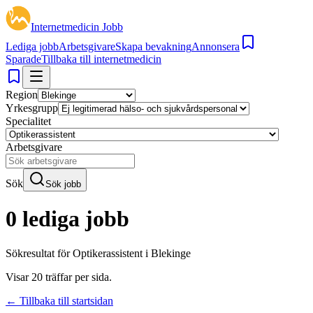
Internetmedicin Jobb
Lediga jobb
Arbetsgivare
Skapa bevakning
Annonsera
Sparade
Tillbaka till internetmedicin
Region
Yrkesgrupp
Specialitet
Arbetsgivare
Sök
Sök jobb
0 lediga jobb
Sökresultat för
Optikerassistent i Blekinge
Visar
20
träffar per sida.
← Tillbaka till startsidan