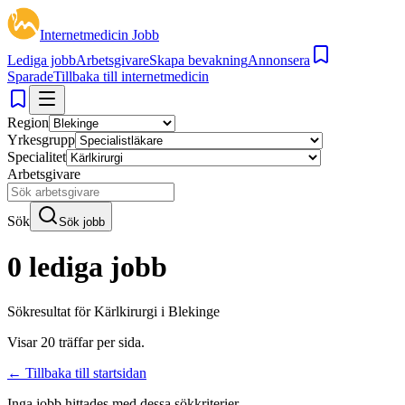
Internetmedicin Jobb
Lediga jobb
Arbetsgivare
Skapa bevakning
Annonsera
Sparade
Tillbaka till internetmedicin
Region
Yrkesgrupp
Specialitet
Arbetsgivare
Sök
Sök jobb
0 lediga jobb
Sökresultat för
Kärlkirurgi i Blekinge
Visar
20
träffar per sida.
← Tillbaka till startsidan
Inga jobb hittades med dessa sökkriterier.