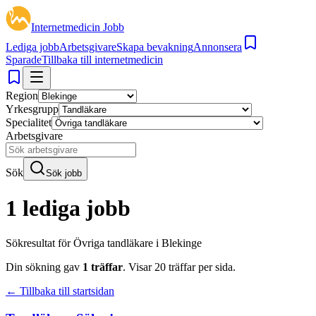
Internetmedicin Jobb
Lediga jobb
Arbetsgivare
Skapa bevakning
Annonsera
Sparade
Tillbaka till internetmedicin
Region
Yrkesgrupp
Specialitet
Arbetsgivare
Sök
Sök jobb
1 lediga jobb
Sökresultat för
Övriga tandläkare i Blekinge
Din sökning gav
1
träffar
.
Visar
20
träffar per sida.
← Tillbaka till startsidan